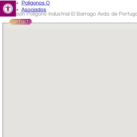
Abrir barra de herramientas
Polígonos Q
Asociados
Ubicación Polígono Industrial El Barrago Avda. de Portuga
Contacto