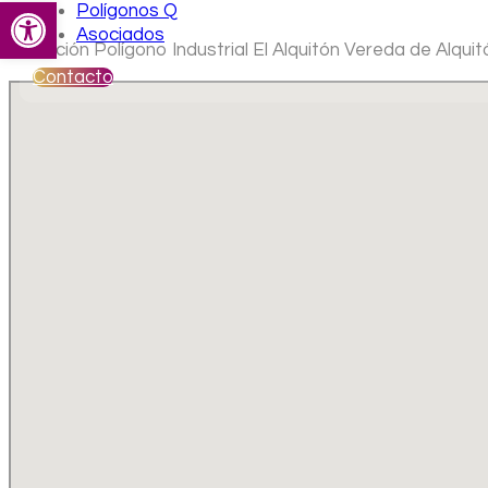
Abrir barra de herramientas
Polígonos Q
Asociados
Ubicación Polígono Industrial El Alquitón Vereda de Alqu
Contacto