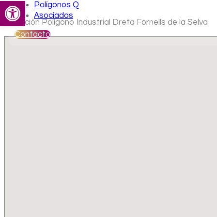
Abrir barra de herramientas
Polígonos Q
Asociados
Ubicación Polígono Industrial Dreta Fornells de la Selva
Contacto