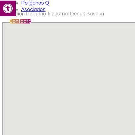
Abrir barra de herramientas
Polígonos Q
Asociados
Ubicación Polígono Industrial Denak Basauri
Contacto