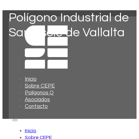
Polígono Industrial de
Sant Iscle de Vallalta
Inicio
Sobre CEPE
Polígonos Q
Asociados
Contacto
Inicio
Sobre CEPE