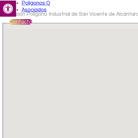
Abrir barra de herramientas
Polígonos Q
Asociados
Ubicación Polígono Industrial de San Vicente de Alcántar
Contacto