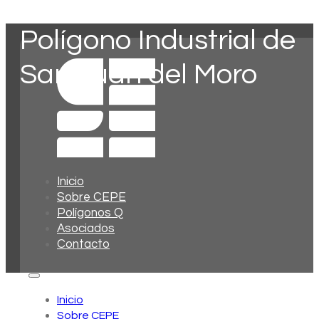
Polígono Industrial de
San Juan del Moro
Inicio
Sobre CEPE
Polígonos Q
Asociados
Contacto
Inicio
Sobre CEPE