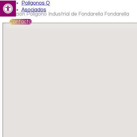
Abrir barra de herramientas
Polígonos Q
Asociados
Ubicación Polígono Industrial de Fondarella Fondarella
Contacto