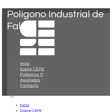
Polígono Industrial de
Falces
Inicio
Sobre CEPE
Polígonos Q
Asociados
Contacto
Inicio
Sobre CEPE