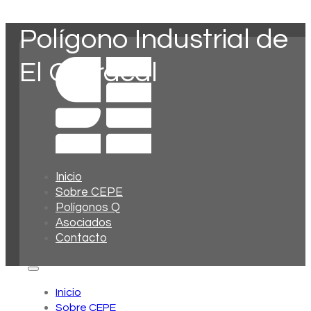
Polígono Industrial de
El Carracal
Inicio
Sobre CEPE
Polígonos Q
Asociados
Contacto
Inicio
Sobre CEPE