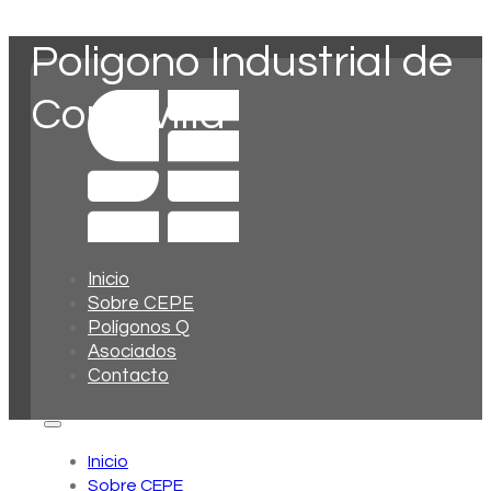
Poligono Industrial de
Cordovilla
Inicio
Sobre CEPE
Polígonos Q
Asociados
Contacto
Inicio
Sobre CEPE