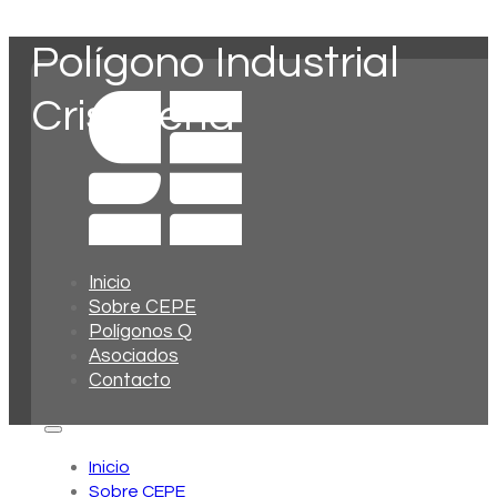
Polígono Industrial
Cristalería
Inicio
Sobre CEPE
Polígonos Q
Asociados
Contacto
Inicio
Sobre CEPE