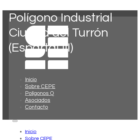
Polígono Industrial
Ciudad del Turrón
(Espartal III)
Inicio
Sobre CEPE
Polígonos Q
Asociados
Contacto
Inicio
Sobre CEPE