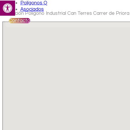
Abrir barra de herramientas
Polígonos Q
Asociados
Ubicación Polígono Industrial Can Terres Carrer de Priora
Contacto