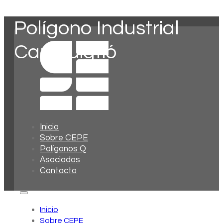
Polígono Industrial
Can Puigtió
Inicio
Sobre CEPE
Polígonos Q
Asociados
Contacto
Inicio
Sobre CEPE