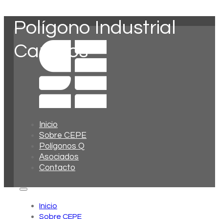
Polígono Industrial
Can Illos
Inicio
Sobre CEPE
Polígonos Q
Asociados
Contacto
Inicio
Sobre CEPE