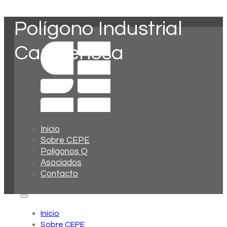
Polígono Industrial
Can Fenosa
Inicio
Sobre CEPE
Polígonos Q
Asociados
Contacto
Inicio
Sobre CEPE