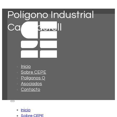
Polígono Industrial
Can Castell
Inicio
Sobre CEPE
Polígonos Q
Asociados
Contacto
Inicio
Sobre CEPE