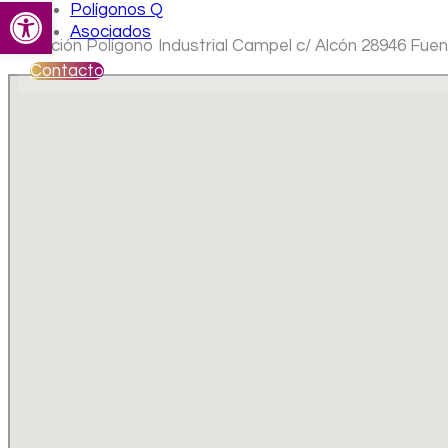
Abrir barra de herramientas
Polígonos Q
Asociados
Ubicación Polígono Industrial Campel c/ Alcón 28946 Fue
Contacto