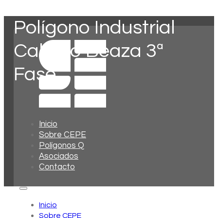
Polígono Industrial
Cabezo Beaza 3ª
Fase
Inicio
Sobre CEPE
Polígonos Q
Asociados
Contacto
Inicio
Sobre CEPE