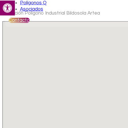
Abrir barra de herramientas
Polígonos Q
Asociados
Ubicación Polígono Industrial Bildosola Artea
Contacto