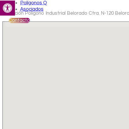
Abrir barra de herramientas
Polígonos Q
Asociados
Ubicación Polígono Industrial Belorado Ctra. N-120 Belor
Contacto