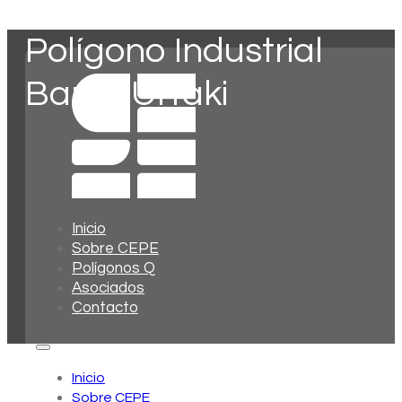
Polígono Industrial
Barrio Urtaki
Inicio
Sobre CEPE
Polígonos Q
Asociados
Contacto
Inicio
Sobre CEPE