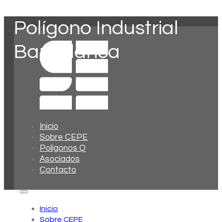
Polígono Industrial
Barbalanca
Inicio
Sobre CEPE
Polígonos Q
Asociados
Contacto
Inicio
Sobre CEPE