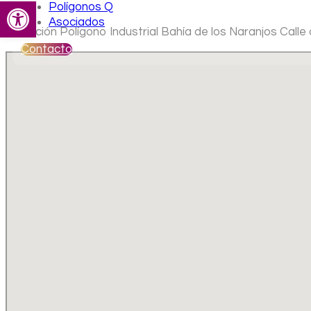
Abrir barra de herramientas
Polígonos Q
Asociados
Ubicación Polígono Industrial Bahía de los Naranjos Calle
Contacto