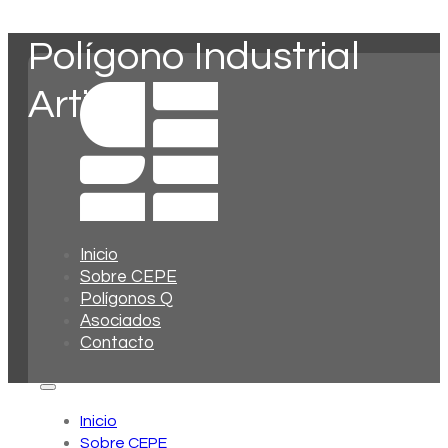
Polígono Industrial
Artica
Inicio
Sobre CEPE
Polígonos Q
Asociados
Contacto
Inicio
Sobre CEPE