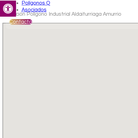
Abrir barra de herramientas
Polígonos Q
Asociados
Ubicación Polígono Industrial Aldaiturriaga Amurrio
Contacto