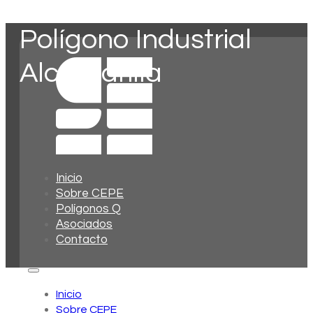
Polígono Industrial
Alcantarilla
Inicio
Sobre CEPE
Polígonos Q
Asociados
Contacto
Inicio
Sobre CEPE