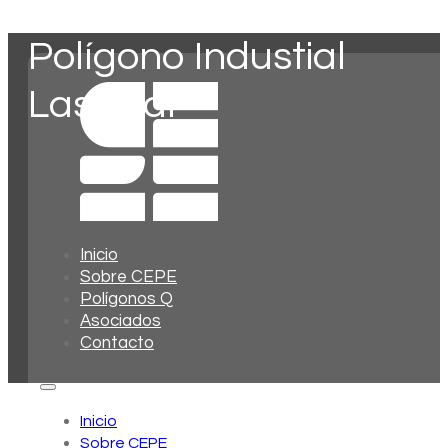
Polígono Industial
Laskibar
Inicio
Sobre CEPE
Polígonos Q
Asociados
Contacto
Inicio
Sobre CEPE