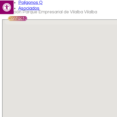
Abrir barra de herramientas
Polígonos Q
Asociados
Ubicación Parque Empresarial de Vilalba Vilalba
Contacto