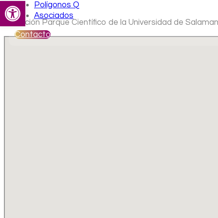
Abrir barra de herramientas
Polígonos Q
Asociados
Ubicación Parque Científico de la Universidad de Salam
Contacto