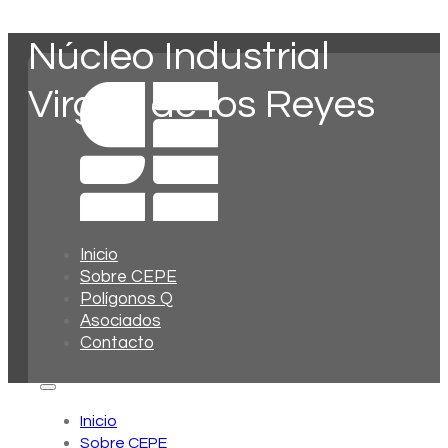
Núcleo Industrial
Virgen de los Reyes
Inicio
Sobre CEPE
Polígonos Q
Asociados
Contacto
Inicio
Sobre CEPE