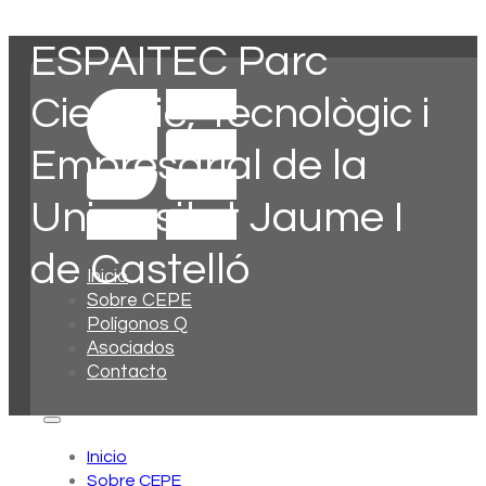
ESPAITEC Parc
Científic, Tecnològic i
Empresarial de la
Universitat Jaume I
de Castelló
Inicio
Sobre CEPE
Polígonos Q
Asociados
Contacto
Inicio
Sobre CEPE