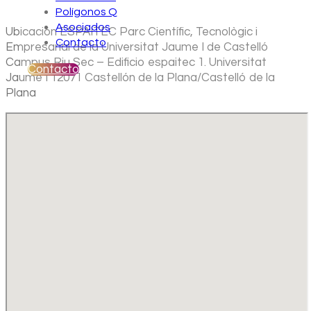
Polígonos Q
Asociados
Ubicación ESPAITEC Parc Científic, Tecnològic i
Contacto
Empresarial de la Universitat Jaume I de Castelló
Campus Riu Sec – Edificio espaitec 1. Universitat
Contacto
Jaume I 12071 Castellón de la Plana/Castelló de la
Plana