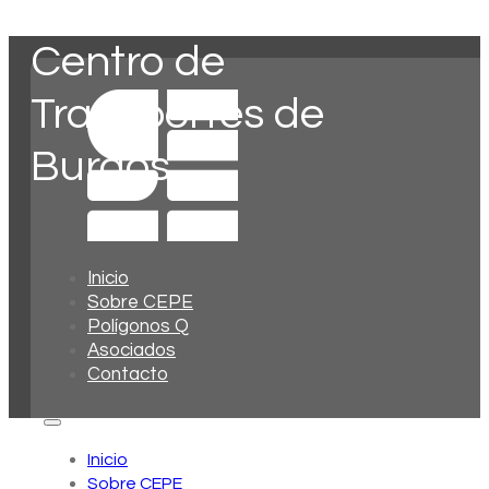
Centro de
Transportes de
Burgos
Inicio
Sobre CEPE
Polígonos Q
Asociados
Contacto
Inicio
Sobre CEPE