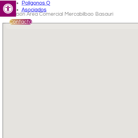
Abrir barra de herramientas
Polígonos Q
Asociados
Ubicación Area Comercial Mercabilbao Basauri
Contacto