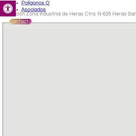
Abrir barra de herramientas
Polígonos Q
Asociados
Ubicación Zona Industrial de Heras Ctra. N-635 Heras Sa
Contacto