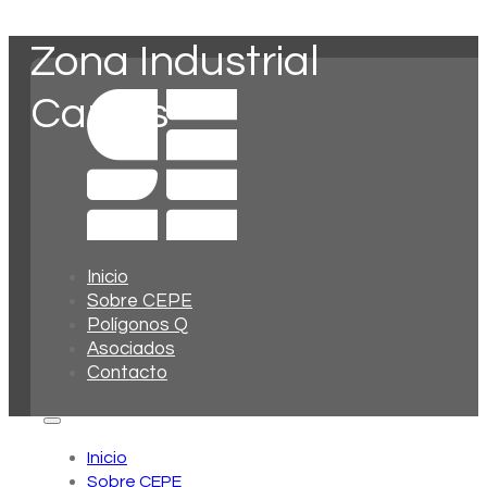
Zona Industrial
Canals
Inicio
Sobre CEPE
Polígonos Q
Asociados
Contacto
Inicio
Sobre CEPE