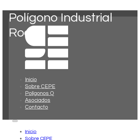
Polígono Industrial
Roca
Inicio
Sobre CEPE
Polígonos Q
Asociados
Contacto
Inicio
Sobre CEPE