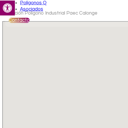
Abrir barra de herramientas
Polígonos Q
Asociados
Ubicación Polígono Industrial Paec Calonge
Contacto