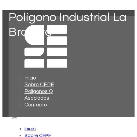
Polígono Industrial La
Bravera
Inicio
Sobre CEPE
Polígonos Q
Asociados
Contacto
Inicio
Sobre CEPE