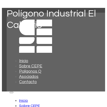
Polígono Industrial El
Calvario
Inicio
Sobre CEPE
Polígonos Q
Asociados
Contacto
Inicio
Sobre CEPE