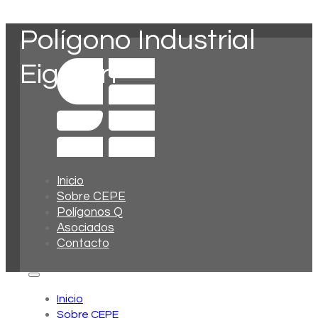
Polígono Industrial
Eiguren
Inicio
Sobre CEPE
Polígonos Q
Asociados
Contacto
Inicio
Sobre CEPE