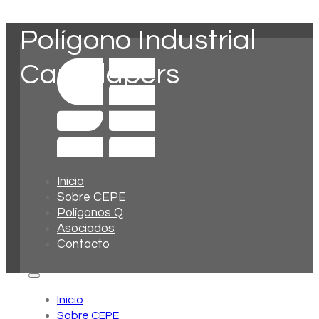
Polígono Industrial
Can Clapers
Inicio
Sobre CEPE
Polígonos Q
Asociados
Contacto
Inicio
Sobre CEPE