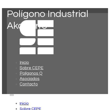
Polígono Industrial
Akaborro
Inicio
Sobre CEPE
Polígonos Q
Asociados
Contacto
Inicio
Sobre CEPE